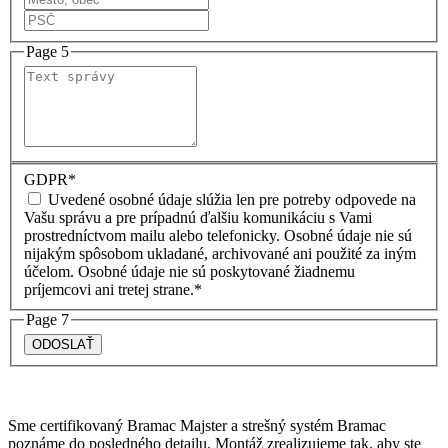
Page 5
GDPR
*
Uvedené osobné údaje slúžia len pre potreby odpovede na
Vašu správu a pre prípadnú ďalšiu komunikáciu s Vami
prostredníctvom mailu alebo telefonicky. Osobné údaje nie sú
nijakým spôsobom ukladané, archivované ani použité za iným
účelom. Osobné údaje nie sú poskytované žiadnemu
príjemcovi ani tretej strane.*
Page 7
Sme certifikovaný Bramac Majster a strešný systém Bramac
poznáme do posledného detailu. Montáž zrealizujeme tak, aby ste